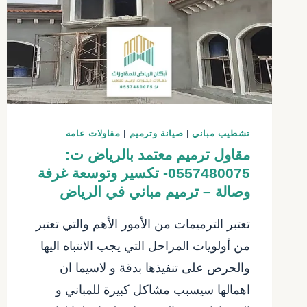
بويات
منازل
داخليه
الرياض
–
انواع
الدهان
الداخلي
تشطيب مباني
|
صيانة وترميم
|
مقاولات عامه
بالرياض
مقاول ترميم معتمد بالرياض ت:
0557480075- تكسير وتوسعة غرفة
وصالة – ترميم مباني في الرياض
تعتبر الترميمات من الأمور الأهم والتي تعتبر
من أولويات المراحل التي يجب الانتباه اليها
والحرص على تنفيذها بدقة و لاسيما ان
اهمالها سيسبب مشاكل كبيرة للمباني و