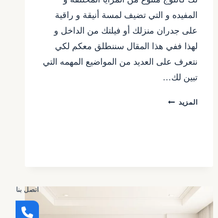
المفيده و التي تضيف لمسة أنيقة و راقية
على جدران منزلك أو فيلتك من الداخل و
لهذا ففي هذا المقال سننطلق معكم لكي
نتعرف على العديد من المواضيع المهمه التي
تبين لك…
دهانات
المزيد
داخلية
للمنازل
الرياض
ت:
0557480075
–
احدث
اتصل بنا
دهانات
الشقق