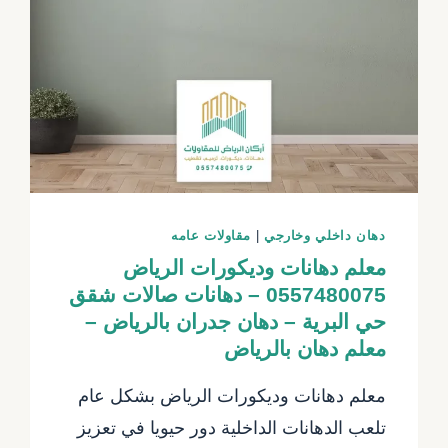
اسعار
الدهانات
في
الرياض
–
مقاول
دهانات
الرياض
حي
دهان داخلي وخارجي
|
مقاولات عامه
التخصصي
معلم دهانات وديكورات الرياض
–
0557480075 – دهانات صالات شقق
دهانات
شقق
حي البرية – دهان جدران بالرياض –
الرياض
معلم دهان بالرياض
حي
الدرعية
معلم دهانات وديكورات الرياض بشكل عام
تلعب الدهانات الداخلية دور حيويا في تعزيز