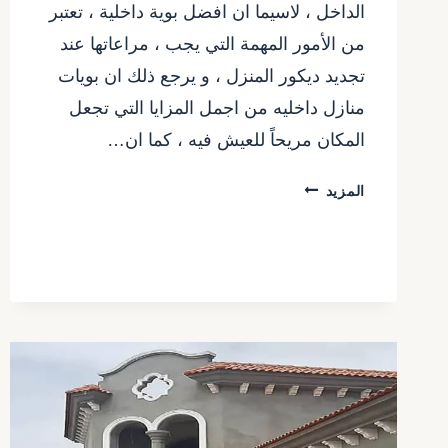
الداخل ، لاسيما ان افضل بوية داخلية ، تعتبر
من الأمور المهمة التي يجب ، مراعاتها عند
تجديد ديكور المنزل ، و يرجع ذلك ان بويات
منازل داخليه من اجمل المزايا التي تجعل
المكان مريحاً للعيش فيه ، كما ان…
بويات
المزيد
جدران
داخليه
الرياض
ت:
0557480075
تكلفة
الدهان
الداخلي
الرياض
–