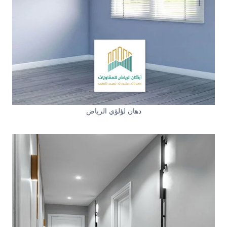
دهان لؤلؤي الرياض