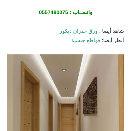
واتســاب :
0557480075
شاهد أيضا :
ورق جدران ديكور
أنظر أيضا:
قواطع جبسية