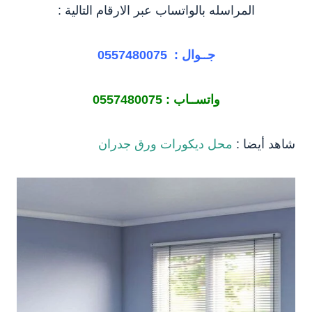
المراسله بالواتساب عبر الارقام التالية :
جــوال :
0557480075
واتســاب :
0557480075
شاهد أيضا :
محل ديكورات ورق جدران