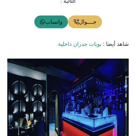
التالية :
جــــوال
واتساب
شاهد أيضا :
بويات جدران داخلية